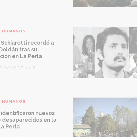
S HUMANOS
Schiaretti recordó a
Doldán tras su
ación en La Perla
DE MAYO DE 2026
S HUMANOS
identificaron nuevos
e desaparecidos en la
La Perla