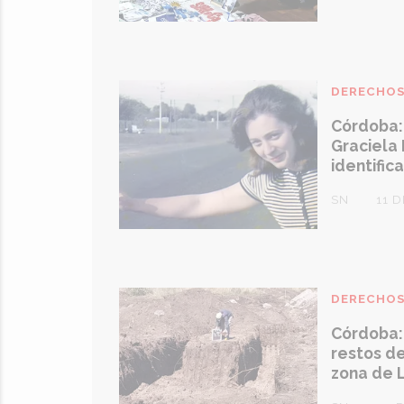
DERECHO
Córdoba: 
Graciela 
identific
SN
11 
DERECHO
Córdoba: 
restos d
zona de 