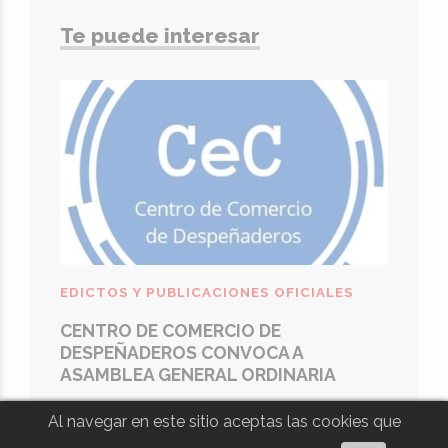
Te puede interesar
EDICTOS Y PUBLICACIONES OFICIALES
CENTRO DE COMERCIO DE
DESPEÑADEROS CONVOCA A
ASAMBLEA GENERAL ORDINARIA
09 DE JULIO DE 2026
Al navegar en este sitio aceptas las cookies que