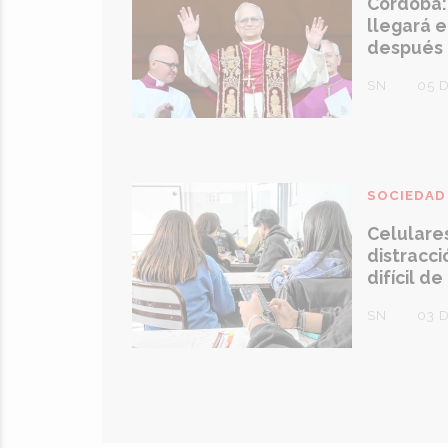
Córdoba:
llegará 
después 
SN
05 
SOCIEDAD
Celulares
distracció
difícil de
SN
03 