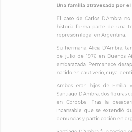
Una familia atravesada por el
El caso de Carlos D’Ambra no
historia forma parte de una 
represión ilegal en Argentina.
Su hermana, Alicia D’Ambra, ta
de julio de 1976 en Buenos A
embarazada. Permanece desapare
nacido en cautiverio, cuya ident
Ambos eran hijos de Emilia V
Santiago D’Ambra, dos figuras 
en Córdoba. Tras la desapari
incansable que se extendió dur
denuncias y participación en o
Santiago D’Ambra fue testigo en