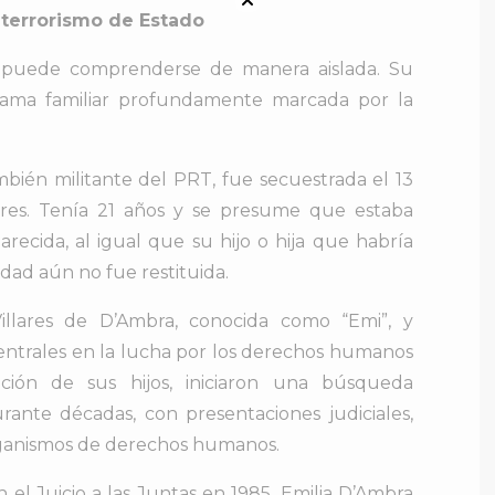
 terrorismo de Estado
 puede comprenderse de manera aislada. Su
trama familiar profundamente marcada por la
mbién militante del PRT, fue secuestrada el 13
ires. Tenía 21 años y se presume que estaba
cida, al igual que su hijo o hija que habría
idad aún no fue restituida.
illares de D’Ambra, conocida como “Emi”, y
centrales en la lucha por los derechos humanos
ción de sus hijos, iniciaron una búsqueda
ante décadas, con presentaciones judiciales,
rganismos de derechos humanos.
 el Juicio a las Juntas en 1985. Emilia D’Ambra