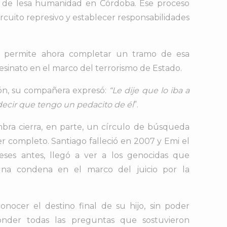
 de lesa humanidad en Córdoba. Ese proceso
ircuito represivo y establecer responsabilidades
tos permite ahora completar un tramo de esa
esinato en el marco del terrorismo de Estado.
ión, su compañera expresó:
“Le dije que lo iba a
decir que tengo un pedacito de él
”.
Ambra cierra, en parte, un círculo de búsqueda
er completo. S
antiago falleció en 2007 y Emi el
es antes, llegó a ver a los genocidas que
r una condena en el marco del juicio por la
nocer el destino final de su hijo, sin poder
onder todas las preguntas que sostuvieron