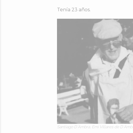
Tenía 23 años.
Santiago D´Ambra, Emi Villares de D´Ambr