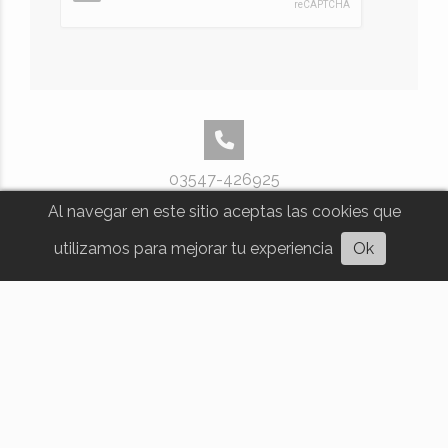
03547-426925
Al navegar en este sitio aceptas las cookies que
Escuchar artículo
utilizamos para mejorar tu experiencia
Ok
pellegrini 37
diariosumario@gmail.com