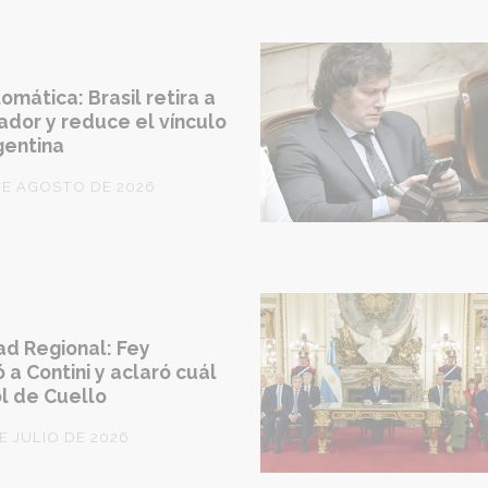
lomática: Brasil retira a
ador y reduce el vínculo
gentina
DE AGOSTO DE 2026
d Regional: Fey
 a Contini y aclaró cuál
ol de Cuello
DE JULIO DE 2026