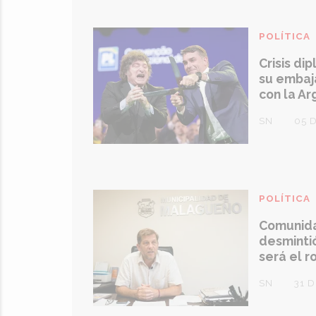
POLÍTICA
Crisis dip
su embaj
con la Ar
SN
05 
POLÍTICA
Comunida
desmintió
será el r
SN
31 