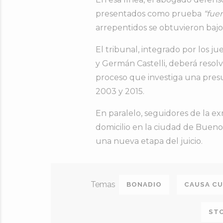
presentados
como
prueba
“
fue
arrepentidos
se
obtuvieron
baj
El
tribunal,
integrado
por
los
ju
y
Germán
Castelli,
deberá
resol
proceso
que
investiga
una
pres
2003
y
2015.
En
paralelo,
seguidores
de
la
ex
domicilio
en
la
ciudad
de
Bueno
una
nueva
etapa
del
juicio.
BONADIO
CAUSA C
STO