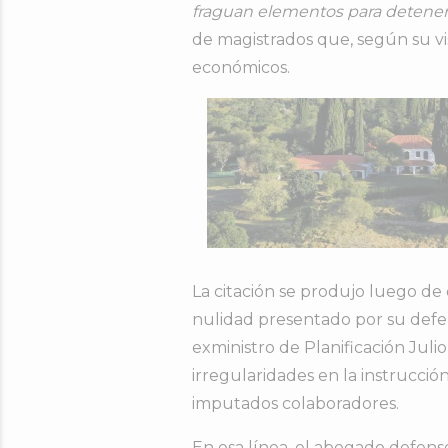
fraguan
elementos
para
detene
de
magistrados
que,
según
su
v
económicos.
La
citación
se
produjo
luego
de
nulidad
presentado
por
su
def
exministro
de
Planificación
Juli
irregularidades
en
la
instrucció
imputados
colaboradores.
En
esa
línea,
el
abogado
defens