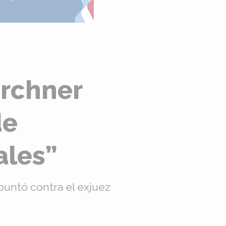
irchner
de
ales”
Apuntó contra el exjuez