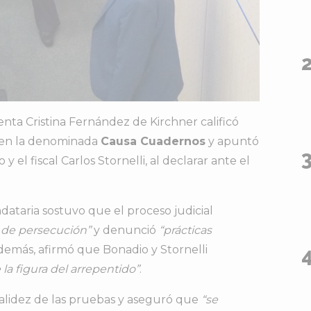
denta
Cristina Fernández de Kirchner
calificó
en
la
denominada
Causa
Cuadernos
y
apuntó
o
y
el
fiscal
Carlos Stornelli
,
al
declarar
ante
el
dataria
sostuvo
que
el
proceso
judicial
r
de
persecución”
y
denunció
“
prácticas
demás,
afirmó
que
Bonadio
y
Stornelli
e
la
figura
del
arrepentido”
.
alidez
de
las
pruebas
y
aseguró
que
“
se