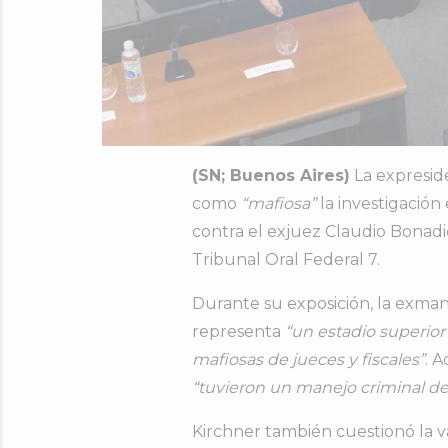
(
SN;
Buenos
Aires)
La
expresi
como
“
mafiosa”
la
investigación
contra
el
exjuez
Claudio Bonadi
Tribunal
Oral
Federal
7.
Durante
su
exposición,
la
exman
representa
“
un
estadio
superio
mafiosas
de
jueces
y
fiscales”
.
A
“
tuvieron
un
manejo
criminal
d
Kirchner
también
cuestionó
la
v