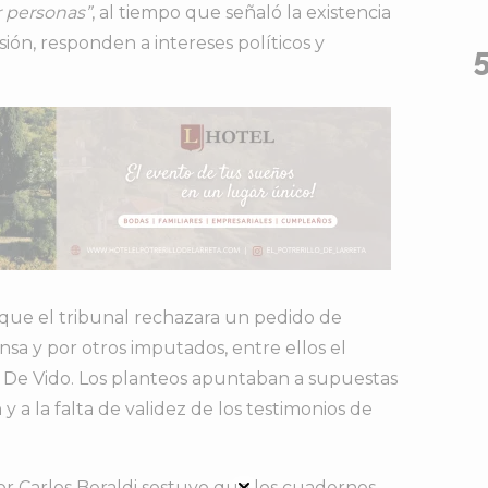
r
personas”
,
al
tiempo
que
señaló
la
existencia
isión,
responden
a
intereses
políticos
y
que
el
tribunal
rechazara
un
pedido
de
ensa
y
por
otros
imputados,
entre
ellos
el
o De Vido
.
Los
planteos
apuntaban
a
supuestas
n
y
a
la
falta
de
validez
de
los
testimonios
de
or
Carlos
Beraldi
sostuvo
que
los
cuadernos