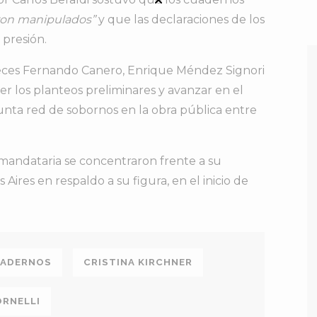
ron
manipulados”
y
que
las
declaraciones
de
los
o
presión.
eces
Fernando
Canero,
Enrique
Méndez
Signori
ver
los
planteos
preliminares
y
avanzar
en
el
unta
red
de
sobornos
en
la
obra
pública
entre
mandataria
se
concentraron
frente
a
su
s
Aires
en
respaldo
a
su
figura,
en
el
inicio
de
UADERNOS
CRISTINA KIRCHNER
RNELLI