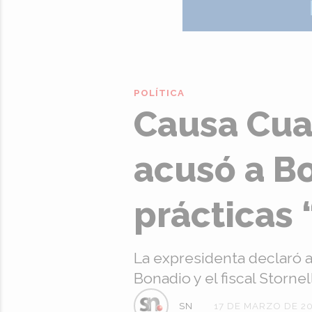
POLÍTICA
Causa Cuad
acusó a Bo
prácticas 
La expresidenta declaró an
Bonadio y el fiscal Stornell
SN
17 DE MARZO DE 2