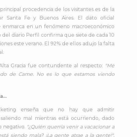
rincipal procedencia de los visitantes es de la
or Santa Fe y Buenos Aires. El dato oficial
 se enmarca en un fenómeno macroeconómico
del diario Perfil confirma que siete de cada 10
ones este verano. El 92% de ellos adujo la falta
l.
Alta Gracia fue contundente al respecto:
"Me
ado de Came. No es lo que estamos viendo
...
keting enseña que no hay que admitir
saliendo mal mientras está ocurriendo, dado
o negativo.
"¿Quién querría venir a vacacionar a
tá siendo mala? ¡La gente atrae a la gente!"
,