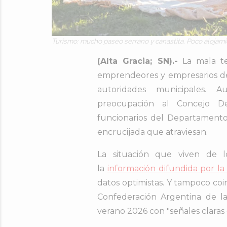
Turismo: mucho paseo serrano y canastita. Poco alojami
(Alta Gracia; SN).-
La mala te
emprendeores y empresarios del
autoridades municipales. A
preocupación al Concejo Del
funcionarios del Departamento 
encrucijada que atraviesan.
La situación que viven de l
la
información difundida por l
datos optimistas. Y tampoco co
Confederación Argentina de l
verano 2026 con "señales clara