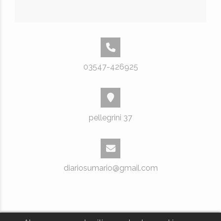
03547-426925
pellegrini 37
diariosumario@gmail.com