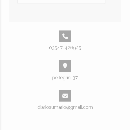
03547-426925
pellegrini 37
diariosumario@gmail.com